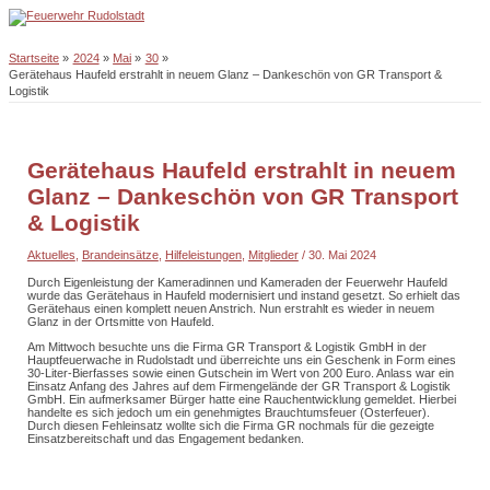
Zum
Inhalt
springen
Hauptmenü
Startseite
2024
Mai
30
Gerätehaus Haufeld erstrahlt in neuem Glanz – Dankeschön von GR Transport &
Logistik
Gerätehaus Haufeld erstrahlt in neuem
Glanz – Dankeschön von GR Transport
& Logistik
Aktuelles
,
Brandeinsätze
,
Hilfeleistungen
,
Mitglieder
/
30. Mai 2024
Durch Eigenleistung der Kameradinnen und Kameraden der Feuerwehr Haufeld
wurde das Gerätehaus in Haufeld modernisiert und instand gesetzt. So erhielt das
Gerätehaus einen komplett neuen Anstrich. Nun erstrahlt es wieder in neuem
Glanz in der Ortsmitte von Haufeld.
Am Mittwoch besuchte uns die Firma GR Transport & Logistik GmbH in der
Hauptfeuerwache in Rudolstadt und überreichte uns ein Geschenk in Form eines
30-Liter-Bierfasses sowie einen Gutschein im Wert von 200 Euro. Anlass war ein
Einsatz Anfang des Jahres auf dem Firmengelände der GR Transport & Logistik
GmbH. Ein aufmerksamer Bürger hatte eine Rauchentwicklung gemeldet. Hierbei
handelte es sich jedoch um ein genehmigtes Brauchtumsfeuer (Osterfeuer).
Durch diesen Fehleinsatz wollte sich die Firma GR nochmals für die gezeigte
Einsatzbereitschaft und das Engagement bedanken.