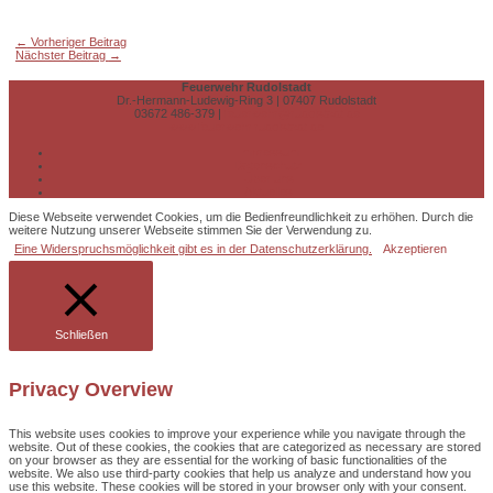
Beitragsnavigation
←
Vorheriger Beitrag
Nächster Beitrag
→
Feuerwehr Rudolstadt
Dr.-Hermann-Ludewig-Ring 3 | 07407 Rudolstadt
03672 486-379 |
feuerwehr@rudolstadt.de
www.feuerwehr.rudolstadt.de
Impressum
Datenschutz
Über uns
Aktuelles
Diese Webseite verwendet Cookies, um die Bedienfreundlichkeit zu erhöhen. Durch die
weitere Nutzung unserer Webseite stimmen Sie der Verwendung zu.
Eine Widerspruchsmöglichkeit gibt es in der Datenschutzerklärung.
Akzeptieren
Schließen
Privacy Overview
This website uses cookies to improve your experience while you navigate through the
website. Out of these cookies, the cookies that are categorized as necessary are stored
on your browser as they are essential for the working of basic functionalities of the
website. We also use third-party cookies that help us analyze and understand how you
use this website. These cookies will be stored in your browser only with your consent.