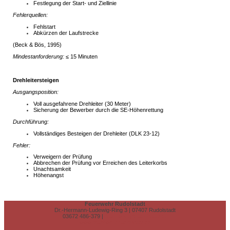
Festlegung der Start- und Ziellinie
Fehlerquellen:
Fehlstart
Abkürzen der Laufstrecke
(Beck & Bös, 1995)
Mindestanforderung:
≤ 15 Minuten
Drehleitersteigen
Ausgangsposition:
Voll ausgefahrene Drehleiter (30 Meter)
Sicherung der Bewerber durch die SE-Höhenrettung
Durchführung:
Vollständiges Besteigen der Drehleiter (DLK 23-12)
Fehler:
Verweigern der Prüfung
Abbrechen der Prüfung vor Erreichen des Leiterkorbs
Unachtsamkeit
Höhenangst
Feuerwehr Rudolstadt
Dr.-Hermann-Ludewig-Ring 3 | 07407 Rudolstadt
03672 486-379 |
feuerwehr@rudolstadt.de
www.feuerwehr.rudolstadt.de