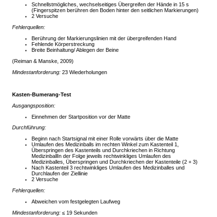
Schnellstmögliches, wechselseitiges Übergreifen der Hände in 15 s
(Fingerspitzen berühren den Boden hinter den seitlichen Markierungen)
2 Versuche
Fehlerquellen:
Berührung der Markierungslinien mit der übergreifenden Hand
Fehlende Körperstreckung
Breite Beinhaltung/ Ablegen der Beine
(Reiman & Manske, 2009)
Mindestanforderung:
23 Wiederholungen
Kasten-Bumerang-Test
Ausgangsposition:
Einnehmen der Startposition vor der Matte
Durchführung:
Beginn nach Startsignal mit einer Rolle vorwärts über die Matte
Umlaufen des Medizinballs im rechten Winkel zum Kastenteil 1,
Überspringen des Kastenteils und Durchkriechen in Richtung
MedizinballIn der Folge jeweils rechtwinkliges Umlaufen des
Medizinballes, Überspringen und Durchkriechen der Kastenteile (2 + 3)
Nach Kastenteil 3 rechtwinkliges Umlaufen des Medizinballes und
Durchlaufen der Ziellinie
2 Versuche
Fehlerquellen:
Abweichen vom festgelegten Laufweg
Mindestanforderung:
≤ 19 Sekunden