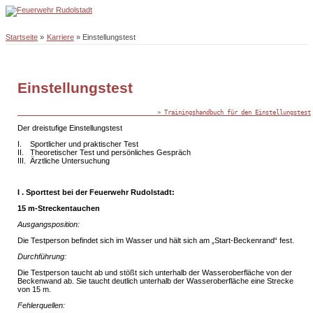
Zum
Inhalt
springen
Hauptmenü
Startseite
Karriere
Einstellungstest
Einstellungstest
                                        » Trainingshandbuch für den Einstellungstest
Der dreistufige Einstellungstest
I. Sportlicher und praktischer Test
II. Theoretischer Test und persönliches Gespräch
III. Ärztliche Untersuchung
I . Sporttest bei der Feuerwehr Rudolstadt:
15 m-Streckentauchen
Ausgangsposition:
Die Testperson befindet sich im Wasser und hält sich am „Start-Beckenrand“ fest.
Durchführung:
Die Testperson taucht ab und stößt sich unterhalb der Wasseroberfläche von der
Beckenwand ab. Sie taucht deutlich unterhalb der Wasseroberfläche eine Strecke
von 15 m.
Fehlerquellen: