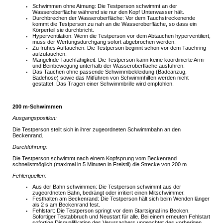
Schwimmen ohne Atmung: Die Testperson schwimmt an der
Wasseroberfläche während sie nur den Kopf Unterwasser hält.
Durchbrechen der Wasseroberfläche: Vor dem Tauchstreckenende
kommt die Testperson zu nah an die Wasseroberfläche, so dass ein
Körperteil sie durchbricht.
Hyperventilation: Wenn die Testperson vor dem Abtauchen hyperventiliert,
muss der Wertungsdurchgang sofort abgebrochen werden.
Zu frühes Auftauchen: Die Testperson beginnt schon vor dem Tauchring
aufzutauchen.
Mangelnde Tauchfähigkeit: Die Testperson kann keine koordinierte Arm-
und Beinbewegung unterhalb der Wasseroberfläche ausführen.
Das Tauchen ohne passende Schwimmbekleidung (Badeanzug,
Badehose) sowie das Mitführen von Schwimmhilfen werden nicht
gestattet. Das Tragen einer Schwimmbrille wird empfohlen.
200 m-Schwimmen
Ausgangsposition:
Die Testperson stellt sich in ihrer zugeordneten Schwimmbahn an den
Beckenrand.
Durchführung:
Die Testperson schwimmt nach einem Kopfsprung vom Beckenrand
schnellstmöglich (maximal in 5 Minuten in Freistil) die Strecke von 200 m.
Fehlerquellen:
Aus der Bahn schwimmen: Die Testperson schwimmt aus der
zugeordneten Bahn, bedrängt oder irritiert einen Mitschwimmer.
Festhalten am Beckenrand: Die Testperson hält sich beim Wenden länger
als 2 s am Beckenrand fest.
Fehlstart: Die Testperson springt vor dem Startsignal ins Becken.
Sofortiger Testabbruch und Neustart für alle. Bei einem erneuten Fehlstart
sofortige Disqualifikation des Verursachers ungeachtet des vorherigen