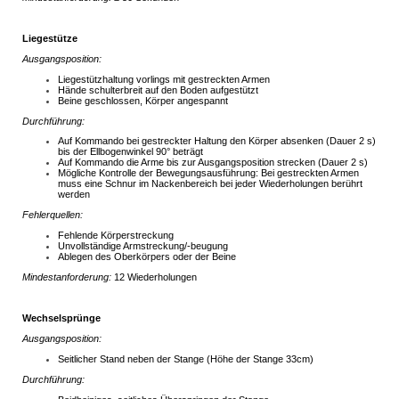
Liegestütze
Ausgangsposition:
Liegestützhaltung vorlings mit gestreckten Armen
Hände schulterbreit auf den Boden aufgestützt
Beine geschlossen, Körper angespannt
Durchführung:
Auf Kommando bei gestreckter Haltung den Körper absenken (Dauer 2 s)
bis der Ellbogenwinkel 90° beträgt
Auf Kommando die Arme bis zur Ausgangsposition strecken (Dauer 2 s)
Mögliche Kontrolle der Bewegungsausführung: Bei gestreckten Armen
muss eine Schnur im Nackenbereich bei jeder Wiederholungen berührt
werden
Fehlerquellen:
Fehlende Körperstreckung
Unvollständige Armstreckung/-beugung
Ablegen des Oberkörpers oder der Beine
Mindestanforderung:
12 Wiederholungen
Wechselsprünge
Ausgangsposition:
Seitlicher Stand neben der Stange (Höhe der Stange 33cm)
Durchführung: