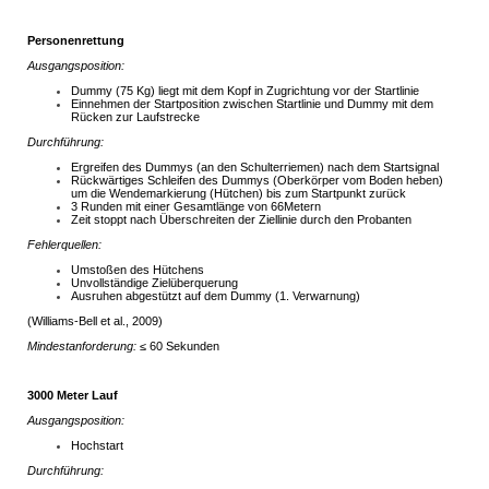
Personenrettung
Ausgangsposition:
Dummy (75 Kg) liegt mit dem Kopf in Zugrichtung vor der Startlinie
Einnehmen der Startposition zwischen Startlinie und Dummy mit dem
Rücken zur Laufstrecke
Durchführung:
Ergreifen des Dummys (an den Schulterriemen) nach dem Startsignal
Rückwärtiges Schleifen des Dummys (Oberkörper vom Boden heben)
um die Wendemarkierung (Hütchen) bis zum Startpunkt zurück
3 Runden mit einer Gesamtlänge von 66Metern
Zeit stoppt nach Überschreiten der Ziellinie durch den Probanten
Fehlerquellen:
Umstoßen des Hütchens
Unvollständige Zielüberquerung
Ausruhen abgestützt auf dem Dummy (1. Verwarnung)
(Williams-Bell et al., 2009)
Mindestanforderung:
≤ 60 Sekunden
3000 Meter Lauf
Ausgangsposition:
Hochstart
Durchführung: