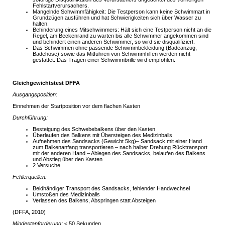
Fehlstartverursachers.
Mangelnde Schwimmfähigkeit: Die Testperson kann keine Schwimmart in
Grundzügen ausführen und hat Schwierigkeiten sich über Wasser zu
halten.
Behinderung eines Mitschwimmers: Hält sich eine Testperson nicht an die
Regel, am Beckenrand zu warten bis alle Schwimmer angekommen sind
und behindert einen anderen Schwimmer, so wird sie disqualifiziert.
Das Schwimmen ohne passende Schwimmbekleidung (Badeanzug,
Badehose) sowie das Mitführen von Schwimmhilfen werden nicht
gestattet. Das Tragen einer Schwimmbrille wird empfohlen.
Gleichgewichtstest DFFA
Ausgangsposition:
Einnehmen der Startposition vor dem flachen Kasten
Durchführung:
Besteigung des Schwebebalkens über den Kasten
Überlaufen des Balkens mit Übersteigen des Medizinballs
Aufnehmen des Sandsacks (Gewicht 5kg)– Sandsack mit einer Hand
zum Balkenanfang transportieren – nach halber Drehung Rücktransport
mit der anderen Hand – Ablegen des Sandsacks, belaufen des Balkens
und Abstieg über den Kasten
2 Versuche
Fehlerquellen:
Beidhändiger Transport des Sandsacks, fehlender Handwechsel
Umstoßen des Medizinballs
Verlassen des Balkens, Abspringen statt Absteigen
(DFFA, 2010)
Mindestanforderung:
≤ 50 Sekunden