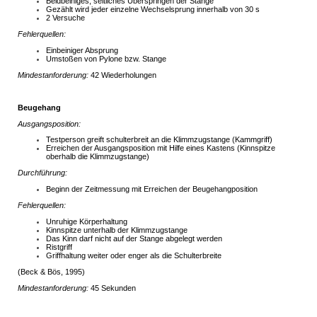
Beidbeiniges, seitliches Überspringen der Stange
Gezählt wird jeder einzelne Wechselsprung innerhalb von 30 s
2 Versuche
Fehlerquellen:
Einbeiniger Absprung
Umstoßen von Pylone bzw. Stange
Mindestanforderung:
42 Wiederholungen
Beugehang
Ausgangsposition:
Testperson greift schulterbreit an die Klimmzugstange (Kammgriff)
Erreichen der Ausgangsposition mit Hilfe eines Kastens (Kinnspitze
oberhalb die Klimmzugstange)
Durchführung:
Beginn der Zeitmessung mit Erreichen der Beugehangposition
Fehlerquellen:
Unruhige Körperhaltung
Kinnspitze unterhalb der Klimmzugstange
Das Kinn darf nicht auf der Stange abgelegt werden
Ristgriff
Griffhaltung weiter oder enger als die Schulterbreite
(Beck & Bös, 1995)
Mindestanforderung:
45 Sekunden