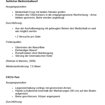
Seitlicher Medizinballwurf
Ausgangsposition:
Medizinball (4 kg) mit beiden Händen greifen
Rotation des Oberkörpers in die entgegengesetzte Wurfrichtung – Arme
bleiben gestreckt, Beine werden angebeugt
Durchführung:
Aus der Ausholbewegung mit gebeugten Beinen den Medizinball so weit
wie möglich werfen
• 2 Versuche pro Seite
Fehlerquellen:
Übertreten der Abwurflinie
Einhändiger Abwurf
Rumpfrotation ohne Beinbeugung
Störung der kinematischen Kette
(Reiman & Manske, 2009)
Mindestanforderung:
7,5 Meter
CKCU-Test
Ausgangsposition:
Liegestützhaltung vorlings mit gestreckten Armen
Hände schulterbreit innerhalb der Markierungen (90 cm) auf den Boden
aufgestützt
Beine geschlossen, Körper angespannt
Durchführung: